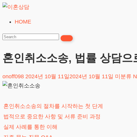
Skip
to
HOME
이
content
혼
상
담
혼인취소소송, 법률 상담으
24시간365일
onoff098
2024년 10월 11일
2024년 10월 11일
미분류
N
혼인취소소송의 절차를 시작하는 첫 단계
법적으로 중요한 사항 및 서류 준비 과정
실제 사례를 통한 이해