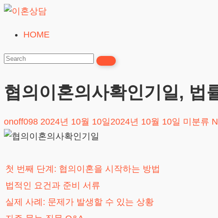
Skip
to
HOME
이
content
혼
상
담
협의이혼의사확인기일, 법
24시간365일
onoff098
2024년 10월 10일
2024년 10월 10일
미분류
N
첫 번째 단계: 협의이혼을 시작하는 방법
법적인 요건과 준비 서류
실제 사례: 문제가 발생할 수 있는 상황