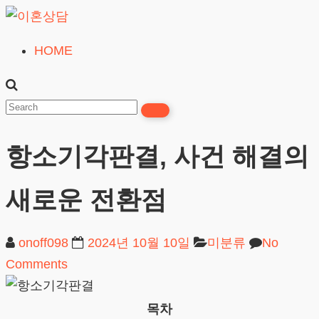
Skip
to
HOME
이
content
혼
상
담
항소기각판결, 사건 해결의
24시간365일
새로운 전환점
onoff098
2024년 10월 10일
미분류
No
Comments
목차