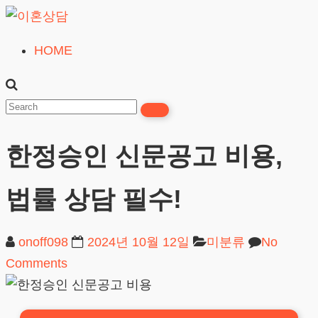
Skip
to
HOME
이
content
혼
상
담
한정승인 신문공고 비용,
24시간365일
법률 상담 필수!
onoff098
2024년 10월 12일
미분류
No
Comments