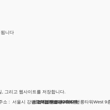
시됩니다
일, 그리고 웹사이트를 저장합니다.
주소 : 서울시 강남구 테헤란로 420, KT선릉타워West 9
광고책임변호사 : 이수학
상호 : 법무법인 테헤란
사업자 : 589-86-01340
대표자 : 이수학