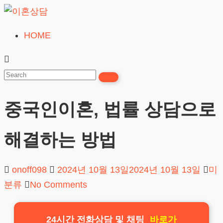
Skip
to
HOME
이
content
혼
상
담
중국인이혼, 법률 상담으로
24시간365일
해결하는 방법
onoff098
2024년 10월 13일
2024년 10월 13일
미
분류
No Comments
24시간 전화상담 및 채팅
바로가