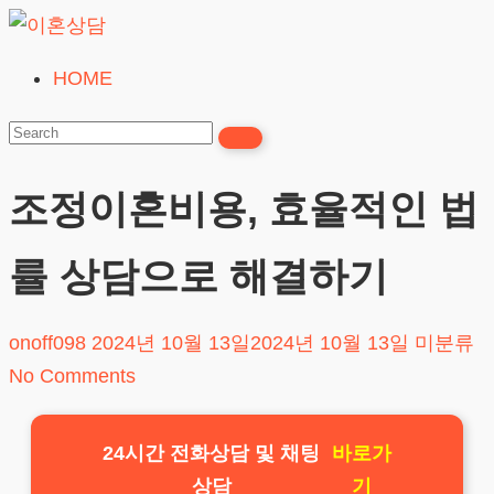
Skip
to
HOME
이
content
혼
상
담
조정이혼비용, 효율적인 법
24시간365일
률 상담으로 해결하기
onoff098
2024년 10월 13일
2024년 10월 13일
미분류
No Comments
24시간 전화상담 및 채팅
바로가
상담
기