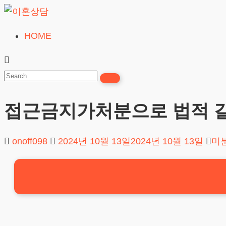
Skip
to
HOME
이
content
혼
상
담
접근금지가처분으로 법적 
24시간365일
onoff098
2024년 10월 13일
2024년 10월 13일
미