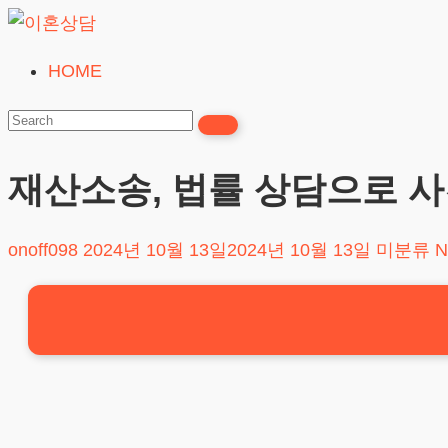
Skip
to
HOME
이
content
혼
상
담
재산소송, 법률 상담으로 사
24시간365일
onoff098
2024년 10월 13일
2024년 10월 13일
미분류
N