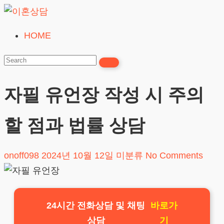
Skip
to
HOME
이
content
혼
상
담
자필 유언장 작성 시 주의
24시간365일
할 점과 법률 상담
onoff098
2024년 10월 12일
미분류
No Comments
24시간 전화상담 및 채팅
바로가
상담
기