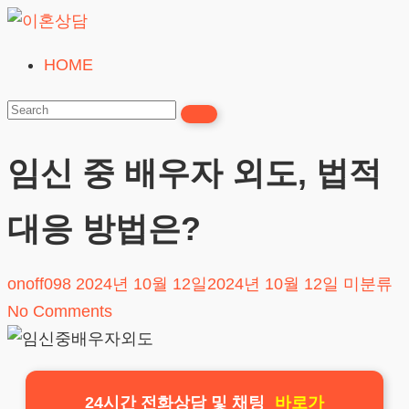
Skip
to
HOME
이
content
혼
상
담
임신 중 배우자 외도, 법적
24시간365일
대응 방법은?
onoff098
2024년 10월 12일
2024년 10월 12일
미분류
No Comments
24시간 전화상담 및 채팅
바로가