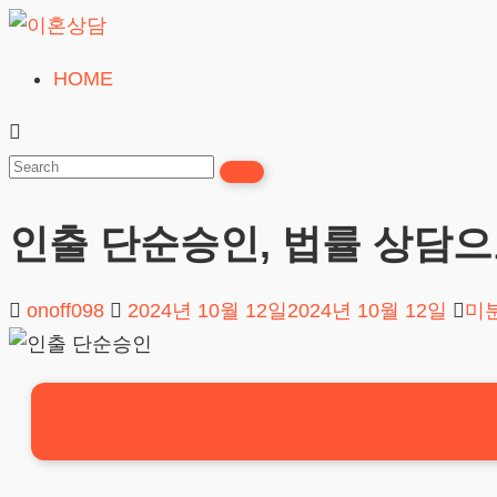
Skip
to
HOME
이
content
혼
상
담
인출 단순승인, 법률 상담
24시간365일
onoff098
2024년 10월 12일
2024년 10월 12일
미