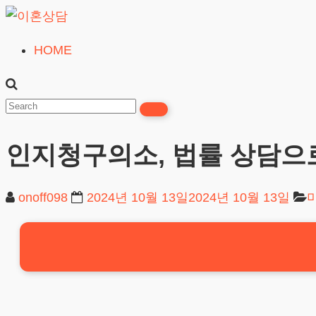
Skip
to
HOME
이
content
혼
상
담
인지청구의소, 법률 상담으
24시간365일
onoff098
2024년 10월 13일
2024년 10월 13일