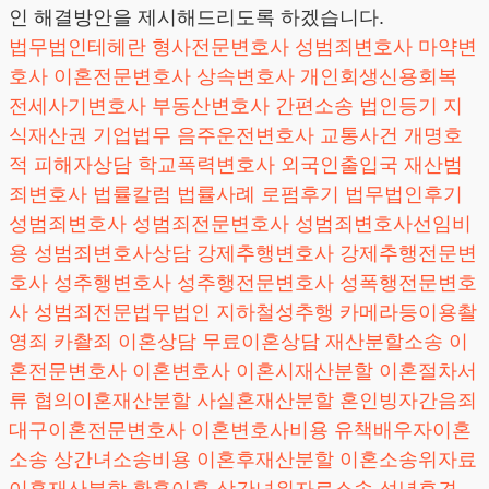
인 해결방안을 제시해드리도록 하겠습니다.
법무법인테헤란
형사전문변호사
성범죄변호사
마약변
호사
이혼전문변호사
상속변호사
개인회생신용회복
전세사기변호사
부동산변호사
간편소송
법인등기
지
식재산권
기업법무
음주운전변호사
교통사건
개명호
적
피해자상담
학교폭력변호사
외국인출입국
재산범
죄변호사
법률칼럼
법률사례
로펌후기
법무법인후기
성범죄변호사
성범죄전문변호사
성범죄변호사선임비
용
성범죄변호사상담
강제추행변호사
강제추행전문변
호사
성추행변호사
성추행전문변호사
성폭행전문변호
사
성범죄전문법무법인
지하철성추행
카메라등이용촬
영죄
카촬죄
이혼상담
무료이혼상담
재산분할소송
이
혼전문변호사
이혼변호사
이혼시재산분할
이혼절차서
류
협의이혼재산분할
사실혼재산분할
혼인빙자간음죄
대구이혼전문변호사
이혼변호사비용
유책배우자이혼
소송
상간녀소송비용
이혼후재산분할
이혼소송위자료