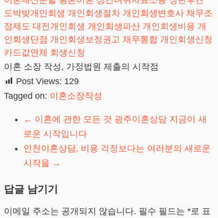
이혼재산분할
황혼이혼
상간녀위자료소송
성년후견
도박빚개인회생
개인회생절차
개인회생변호사
채무조
정제도
대전개인회생
개인회생파산
개인회생비용
개
인회생단점
개인회생보정권고
채무통합
개인회생신청
카드값연체
회생신청
이혼 소장 작성, 가정법원 제출의 시작점
Post Views:
129
Tagged on:
이혼소장작성
←
이혼에 관한 모든 것 광주이혼상담 지금이 새
로운 시작입니다
인천이혼상담, 비용 걱정보다는 여러분의 새로운
시작을
→
답글 남기기
이메일 주소는 공개되지 않습니다.
필수 필드는
*
로 표