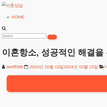
Skip
to
HOME
이
content
혼
상
담
이혼항소, 성공적인 해결을 
24시간365일
onoff098
2024년 10월 13일
2024년 10월 13일