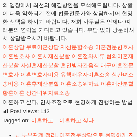
의 입장에서 최선의 해결방안을 모색해드립니다. 상황
이 더욱 악화되기 전에 법률전문가와 상담하시어 현명
한 선택을 하시기 바랍니다. 저희 사무실은 언제나 여
러분의 연락을 기다리고 있습니다. 부담 없이 방문하셔
서 상담받으시기 바랍니다.
이혼상담
무료이혼상담
재산분할소송
이혼전문변호사
이혼변호사
이혼시재산분할
이혼절차서류
협의이혼재
산분할
사실혼재산분할
혼인빙자간음죄
대구이혼전문
변호사
이혼변호사비용
유책배우자이혼소송
상간녀소
송비용
이혼후재산분할
이혼소송위자료
이혼재산분할
황혼이혼
상간녀위자료소송
이혼하고 싶다, 민사조정으로 현명하게 진행하는 방법
Post Views:
142
Tagged on:
이혼하고
이혼하고 싶다
←
부부관계 정리, 이혼전문상담으로 현명하게 진