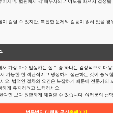
 이루어지며, 법원에서 각 배우자의 기여도를 따져서 결정됩
개월이 걸릴 수 있지만, 복잡한 문제와 갈등이 얽혀 있을 경
수
에서 가장 자주 발생하는 실수 중 하나는 감정적으로 대응
라서 가능한 한 객관적이고 냉정하게 접근하는 것이 중요합
마세요. 법적인 절차와 요건은 복잡하기 때문에 전문가의 
확하게 유지하려고 노력하세요.
해한다면 보다 원활하게 해결할 수 있습니다. 여러분의 선
법무법인 테헤란 공식
홈페이지