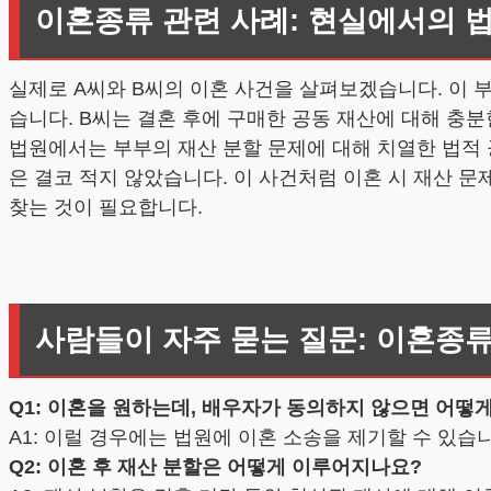
이혼종류 관련 사례: 현실에서의 
실제로 A씨와 B씨의 이혼 사건을 살펴보겠습니다. 이 
습니다. B씨는 결혼 후에 구매한 공동 재산에 대해 충
법원에서는 부부의 재산 분할 문제에 대해 치열한 법적 
은 결코 적지 않았습니다. 이 사건처럼 이혼 시 재산 
찾는 것이 필요합니다.
사람들이 자주 묻는 질문: 이혼종
Q1: 이혼을 원하는데, 배우자가 동의하지 않으면 어떻
A1: 이럴 경우에는 법원에 이혼 소송을 제기할 수 있
Q2: 이혼 후 재산 분할은 어떻게 이루어지나요?