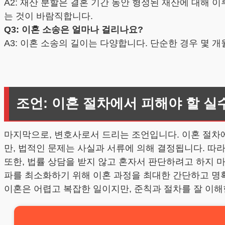
A2: 재산 분할은 결혼 기간 동안 형성된 재산에 대해
는 것이 바람직합니다.
Q3: 이혼 소송은 얼마나 걸리나요?
A3: 이혼 소송의 길이는 다양합니다. 단순한 경우 몇 
조언: 이혼 절차에서 피해야 할 실
마지막으로, 변호사로서 드리는 조언입니다. 이혼 절차
만, 법적인 문제는 사실과 서류에 의해 결정됩니다. 따
또한, 법률 상담을 받지 않고 혼자서 판단하려고 하지 
파를 최소화하기 위해 이혼 과정을 최대한 간단하고 명
이혼은 어렵고 복잡한 일이지만, 준칙과 절차를 잘 이