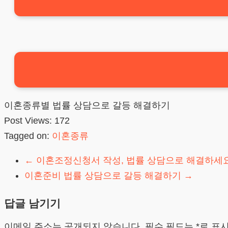
이혼종류별 법률 상담으로 갈등 해결하기
Post Views:
172
Tagged on:
이혼종류
←
이혼조정신청서 작성, 법률 상담으로 해결하세요
이혼준비 법률 상담으로 갈등 해결하기
→
답글 남기기
이메일 주소는 공개되지 않습니다.
필수 필드는
*
로 표