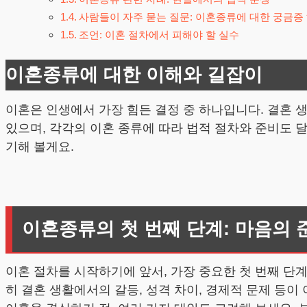
사람들이 자주 묻는 질문: 이혼종류에 대한 궁금증
조언: 이혼 절차에서 피해야 할 실수
이혼종류에 대한 이해와 길잡이
이혼은 인생에서 가장 힘든 결정 중 하나입니다. 결혼 생
있으며, 각각의 이혼 종류에 따라 법적 절차와 준비도 
기해 볼게요.
이혼종류의 첫 번째 단계: 마음의
이혼 절차를 시작하기에 앞서, 가장 중요한 첫 번째 단
히 결혼 생활에서의 갈등, 성격 차이, 경제적 문제 등