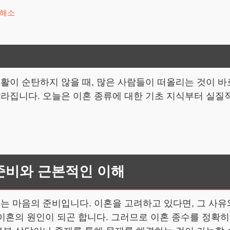
 해소
활이 순탄하지 않을 때, 많은 사람들이 떠올리는 것이 바로
달라집니다. 오늘은 이혼 종류에 대한 기초 지식부터 실질
 준비와 근본적인 이해
계는 마음의 준비입니다. 이혼을 고려하고 있다면, 그 사
이 이혼의 원인이 되곤 합니다. 그러므로 이혼 종수를 정확