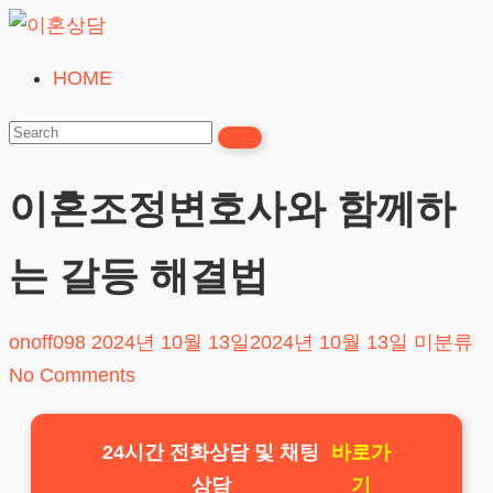
Skip
to
HOME
이
content
혼
상
담
이혼조정변호사와 함께하
24시간365일
는 갈등 해결법
onoff098
2024년 10월 13일
2024년 10월 13일
미분류
No Comments
24시간 전화상담 및 채팅
바로가
상담
기