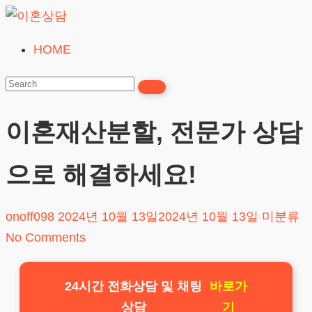
Skip
to
HOME
이
content
혼
상
담
이혼재산분할, 전문가 상담
24시간365일
으로 해결하세요!
onoff098
2024년 10월 13일
2024년 10월 13일
미분류
No Comments
24시간 전화상담 및 채팅
바로가
상담
기