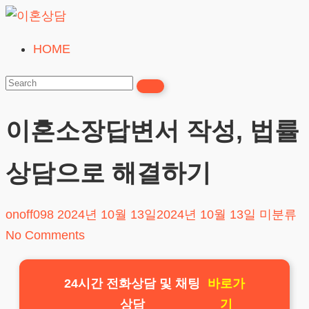
Skip
to
HOME
이
content
혼
상
담
이혼소장답변서 작성, 법률
24시간365일
상담으로 해결하기
onoff098
2024년 10월 13일
2024년 10월 13일
미분류
No Comments
24시간 전화상담 및 채팅
바로가
상담
기