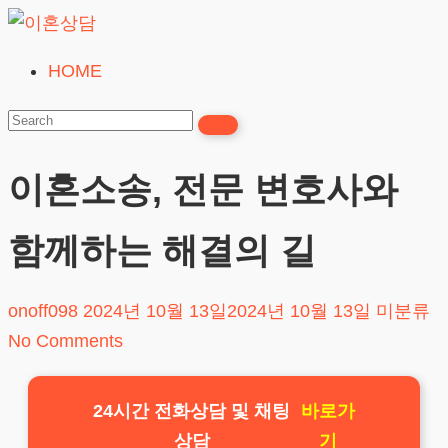
Skip
to
HOME
이
content
혼
상
담
이혼소송, 전문 변호사와
24시간365일
함께하는 해결의 길
onoff098
2024년 10월 13일
2024년 10월 13일
미분류
No Comments
24시간 전화상담 및 채팅
바로가
상담
기