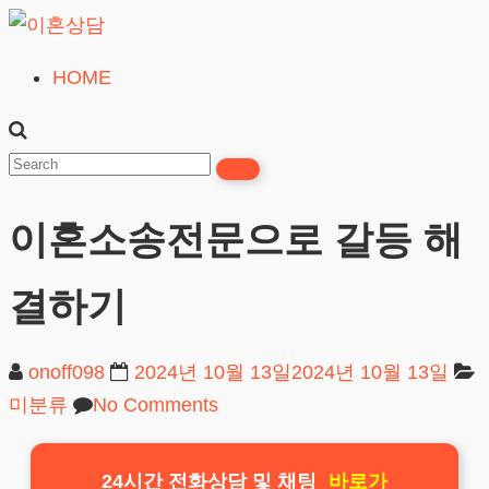
Skip
to
HOME
이
content
혼
상
담
이혼소송전문으로 갈등 해
24시간365일
결하기
onoff098
2024년 10월 13일
2024년 10월 13일
미분류
No Comments
24시간 전화상담 및 채팅
바로가