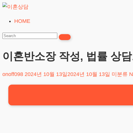
Skip
to
HOME
이
content
혼
상
담
이혼반소장 작성, 법률 상
24시간365일
onoff098
2024년 10월 13일
2024년 10월 13일
미분류
N