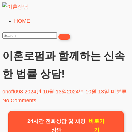
Skip
to
HOME
이
content
혼
상
담
이혼로펌과 함께하는 신속
24시간365일
한 법률 상담!
onoff098
2024년 10월 13일
2024년 10월 13일
미분류
No Comments
24시간 전화상담 및 채팅
바로가
상담
기