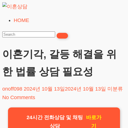
Skip
to
HOME
이
content
혼
상
담
이혼기각, 갈등 해결을 위
24시간365일
한 법률 상담 필요성
onoff098
2024년 10월 13일
2024년 10월 13일
미분류
No Comments
24시간 전화상담 및 채팅
바로가
상담
기