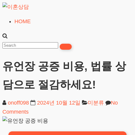
Skip
to
HOME
이
content
혼
상
담
유언장 공증 비용, 법률 상
24시간365일
담으로 절감하세요!
onoff098
2024년 10월 12일
미분류
No
Comments