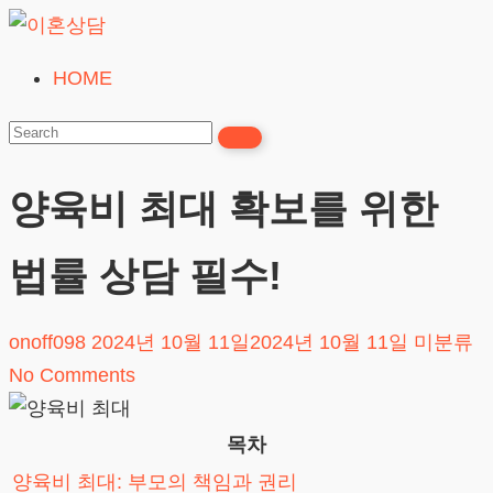
Skip
to
HOME
이
content
혼
상
담
양육비 최대 확보를 위한
24시간365일
법률 상담 필수!
onoff098
2024년 10월 11일
2024년 10월 11일
미분류
No Comments
목차
양육비 최대: 부모의 책임과 권리