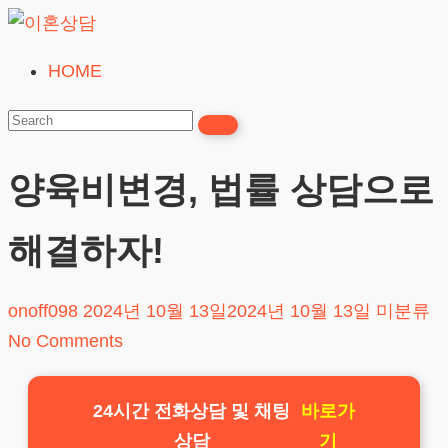
Skip
to
HOME
이
content
혼
상
담
양육비변경, 법률 상담으로
24시간365일
해결하자!
onoff098
2024년 10월 13일
2024년 10월 13일
미분류
No Comments
24시간 전화상담 및 채팅
바로가
상담
기