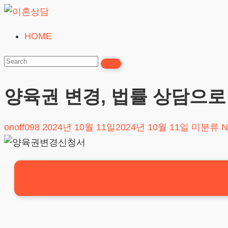
Skip
to
HOME
이
content
혼
상
담
양육권 변경, 법률 상담으로
24시간365일
onoff098
2024년 10월 11일
2024년 10월 11일
미분류
N