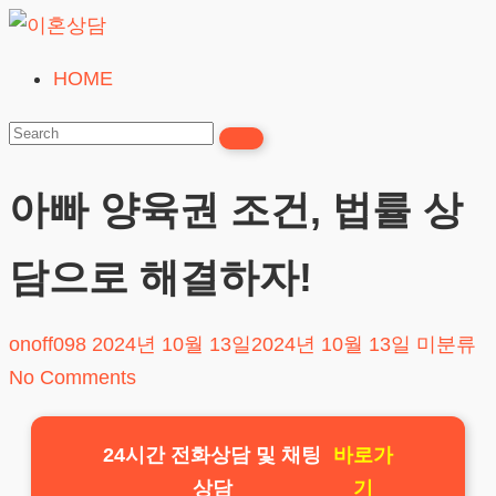
Skip
to
HOME
이
content
혼
상
담
아빠 양육권 조건, 법률 상
24시간365일
담으로 해결하자!
onoff098
2024년 10월 13일
2024년 10월 13일
미분류
No Comments
24시간 전화상담 및 채팅
바로가
상담
기