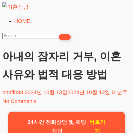
Skip
to
HOME
이
content
혼
상
담
아내의 잠자리 거부, 이혼
24시간365일
사유와 법적 대응 방법
onoff098
2024년 10월 13일
2024년 10월 13일
미분류
No Comments
24시간 전화상담 및 채팅
바로가
상담
기