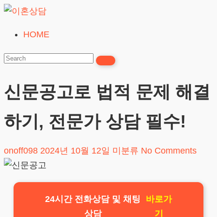
Skip
to
HOME
이
content
혼
상
담
신문공고로 법적 문제 해결
24시간365일
하기, 전문가 상담 필수!
onoff098
2024년 10월 12일
미분류
No Comments
24시간 전화상담 및 채팅
바로가
상담
기