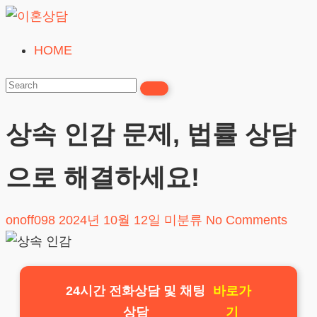
Skip
to
HOME
이
content
혼
상
담
상속 인감 문제, 법률 상담
24시간365일
으로 해결하세요!
onoff098
2024년 10월 12일
미분류
No Comments
24시간 전화상담 및 채팅
바로가
상담
기