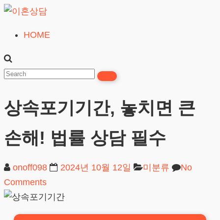
Skip
to
HOME
이
content
혼
상
담
상속포기기간, 놓치면 큰
24시간365일
손해! 법률 상담 필수
onoff098
2024년 10월 12일
미분류
No
Comments