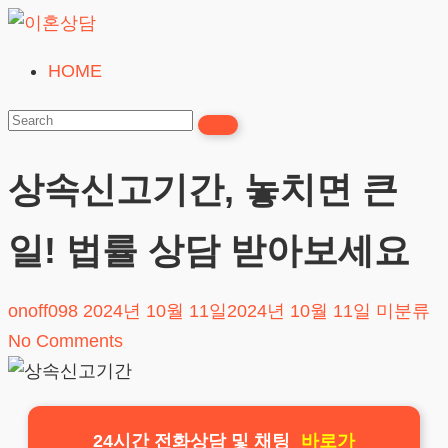
Skip
to
HOME
이
content
혼
상
담
상속신고기간, 놓치면 큰
24시간365일
일! 법률 상담 받아보세요
onoff098
2024년 10월 11일
2024년 10월 11일
미분류
No Comments
24시간 전화상담 및 채팅
바로가