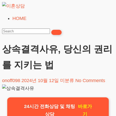
Skip
to
HOME
이
content
혼
상
담
상속결격사유, 당신의 권리
24시간365일
를 지키는 법
onoff098
2024년 10월 12일
미분류
No Comments
24시간 전화상담 및 채팅
바로가
상담
기