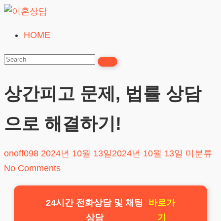
Skip
to
HOME
이
content
혼
상
담
상간피고 문제, 법률 상담
24시간365일
으로 해결하기!
onoff098
2024년 10월 13일
2024년 10월 13일
미분류
No Comments
24시간 전화상담 및 채팅
바로가
상담
기