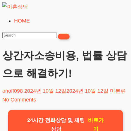
Skip
to
HOME
이
content
혼
상
담
상간자소송비용, 법률 상담
24시간365일
으로 해결하기!
onoff098
2024년 10월 12일
2024년 10월 12일
미분류
No Comments
24시간 전화상담 및 채팅
바로가
상담
기