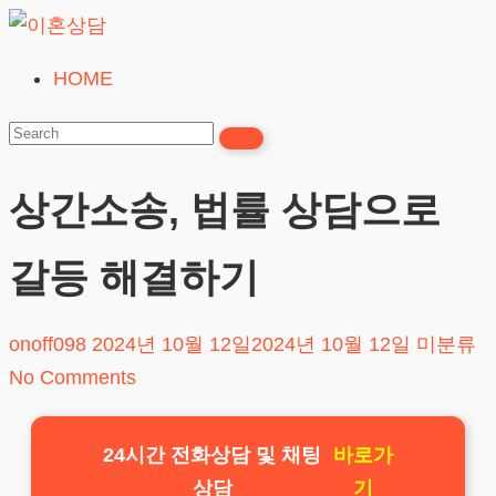
Skip
to
HOME
이
content
혼
상
담
상간소송, 법률 상담으로
24시간365일
갈등 해결하기
onoff098
2024년 10월 12일
2024년 10월 12일
미분류
No Comments
24시간 전화상담 및 채팅
바로가
상담
기