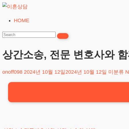
Skip
to
HOME
이
content
혼
상
담
상간소송, 전문 변호사와 함
24시간365일
onoff098
2024년 10월 12일
2024년 10월 12일
미분류
N