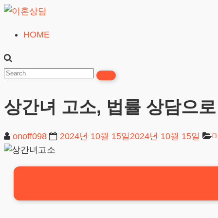
Skip
to
HOME
이
content
혼
상
담
상간녀 고소, 법률 상담으로
24시간365일
onoff098
2024년 10월 15일
2024년 10월 15일