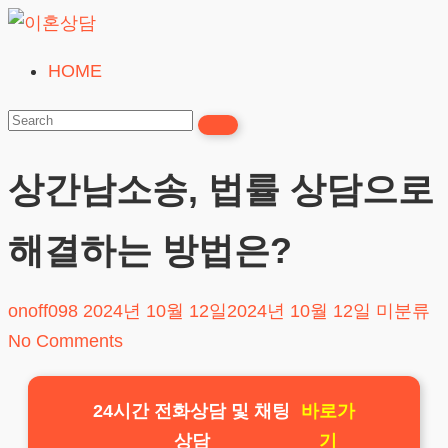
Skip
to
HOME
이
content
혼
상
담
상간남소송, 법률 상담으로
24시간365일
해결하는 방법은?
onoff098
2024년 10월 12일
2024년 10월 12일
미분류
No Comments
24시간 전화상담 및 채팅
바로가
상담
기