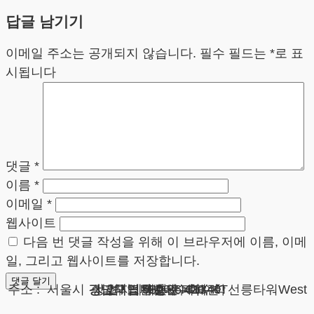
답글 남기기
이메일 주소는 공개되지 않습니다.
필수 필드는
*
로 표
시됩니다
댓글
*
이름
*
이메일
*
웹사이트
다음 번 댓글 작성을 위해 이 브라우저에 이름, 이메
일, 그리고 웹사이트를 저장합니다.
광고책임변호사 : 이수학
상호 : 법무법인 테헤란
사업자 : 589-86-01340
대표자 : 이수학
주소 : 서울시 강남구 테헤란로 420, KT선릉타워West 9층