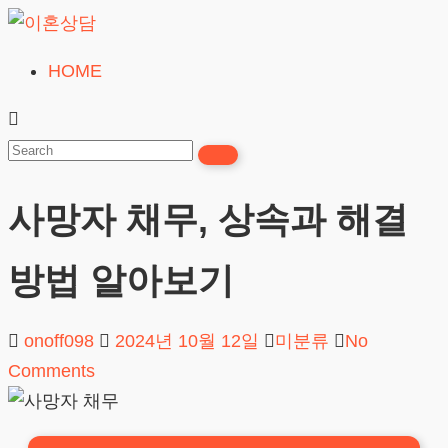
Skip
to
HOME
이
content
혼
상
담
사망자 채무, 상속과 해결
24시간365일
방법 알아보기
onoff098
2024년 10월 12일
미분류
No
Comments