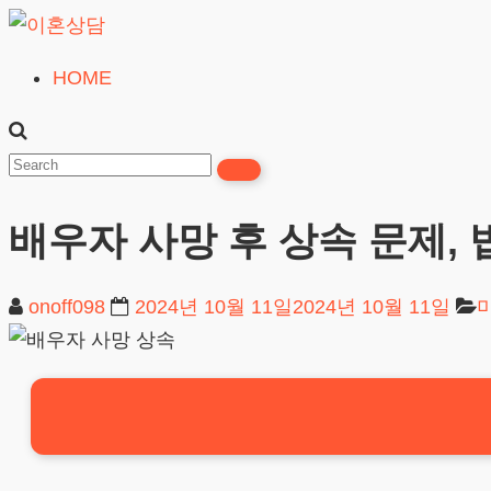
Skip
to
HOME
이
content
혼
상
담
배우자 사망 후 상속 문제,
24시간365일
onoff098
2024년 10월 11일
2024년 10월 11일