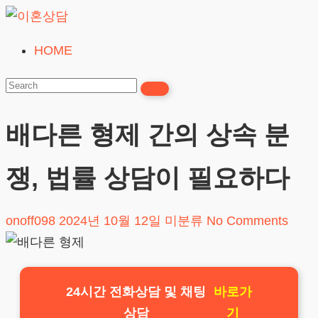
Skip
to
HOME
이
content
혼
상
담
배다른 형제 간의 상속 분
24시간365일
쟁, 법률 상담이 필요하다
onoff098
2024년 10월 12일
미분류
No Comments
24시간 전화상담 및 채팅
바로가
상담
기