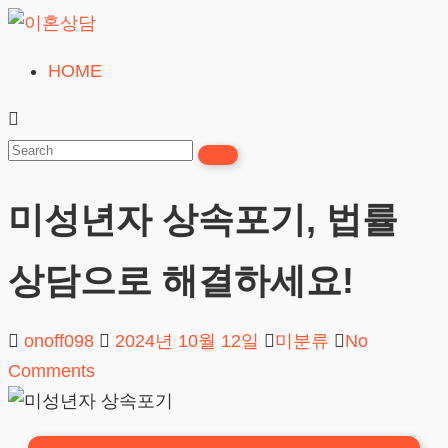
Skip
to
HOME
이
content
혼
상
담
미성년자 상속포기, 법률
24시간365일
상담으로 해결하세요!
onoff098
2024년 10월 12일
미분류
No
Comments