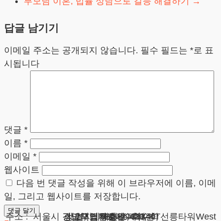
부모님 이혼, 법률 상담으로 갈등 해결하기
→
답글 남기기
이메일 주소는 공개되지 않습니다.
필수 필드는
*
로 표
시됩니다
댓글
*
이름
*
이메일
*
웹사이트
다음 번 댓글 작성을 위해 이 브라우저에 이름, 이메
일, 그리고 웹사이트를 저장합니다.
광고책임변호사 : 이수학
상호 : 법무법인 테헤란
사업자 : 589-86-01340
대표자 : 이수학
주소 : 서울시 강남구 테헤란로 420, KT선릉타워West 9층