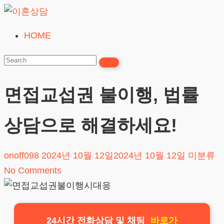
Skip
to
HOME
이
content
혼
상
담
면접교섭권 불이행, 법률
24시간365일
상담으로 해결하세요!
onoff098
2024년 10월 12일
2024년 10월 12일
미분류
No Comments
24시간 전화상담 및 채팅
바로가