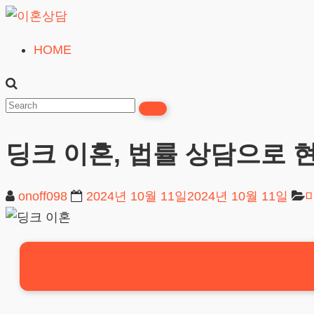
Skip
to
HOME
이
content
혼
상
담
딩크 이혼, 법률 상담으로 
24시간365일
onoff098
2024년 10월 11일
2024년 10월 11일