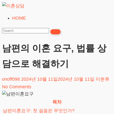
Skip
to
HOME
이
content
혼
상
담
남편의 이혼 요구, 법률 상
24시간365일
담으로 해결하기
onoff098
2024년 10월 11일
2024년 10월 11일
미분류
No Comments
목차
남편이혼요구: 첫 걸음은 무엇인가?